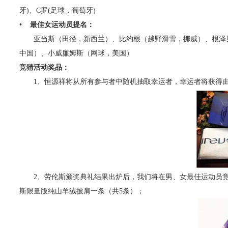
牙)、C罗(足球，葡萄牙)
• 最佳女运动员提名：
亚当斯（田径，新西兰）、比约根（越野滑雪，挪威）、根泽贝
中国）、小威廉姆斯（网球，美国）
竞猜活动奖品：
1、恒源祥将从所有参与者中随机抽取幸运者，幸运者将获得由恒
2、劳伦斯颁奖典礼结果出炉后，我们将在男、女最佳运动员竞猜
斯限量版纯山羊绒披肩一条（共5条）；