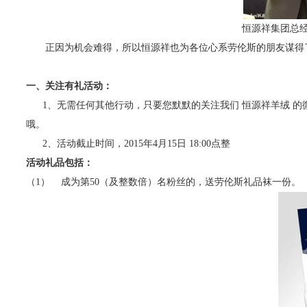
恒源祥集团总
正因为机会难得，所以恒源祥也为各位心系劳伦斯的朋友谋得了
一、关注有礼活动：
1、无需任何其他行动，只要您默默的关注我们 恒源祥羊绒 的
哦。
2、活动截止时间，2015年4月15日 18:00点整
活动礼品包括：
（1） 成为第50（及整数倍）名粉丝的，送劳伦斯礼品袜一份。