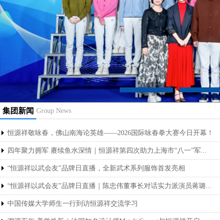
集团新闻
Group News
恒源祥敬咏春，佛山南海论英雄——2026国际咏春拳大赛今日开幕！
四年聚力拥军 赓续鱼水深情｜恒源祥第四次助力上海市“八一”军...
“恒源祥以武会友”品牌日直播，全新武术系列服饰首发亮相
“恒源祥以武会友”品牌日直播｜陈忠伟董事长对话实力派演员蒋璐...
中国传媒大学师生一行到访恒源祥交流学习