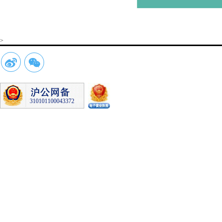
>
310101100043372