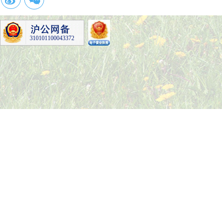
310101100043372