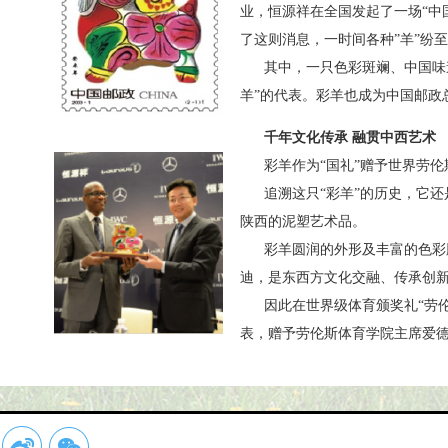
业，恒源祥在全国发起了一场“中
了这则消息，一时间各种”羊”纷
其中，一只色彩斑斓、中国味道
羊”的代表。彩羊也成为中国邮政
千年文化传承 融贯中西艺术
彩羊作为“国礼”赠予世界劳伦
追溯这只“彩羊”的历史，它还是
陕西的泥塑艺术品。
彩羊圆润的外形及丰富的色彩脱
迪，是东西方文化交融、传承创
因此在世界级体育颁奖礼“劳伦
表，赠予劳伦斯体育学院主席爱德