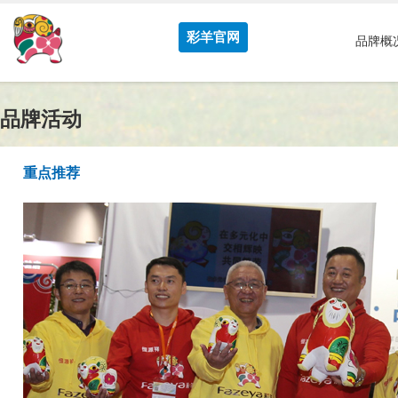
彩羊官网
品牌概
品牌活动
重点推荐