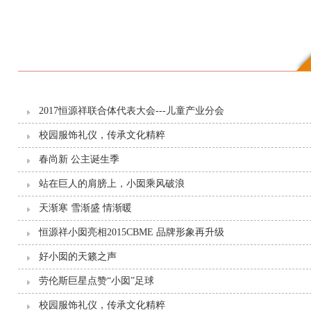
2017恒源祥联合体代表大会---儿童产业分会
校园服饰礼仪，传承文化精粹
春尚新 公主诞生季
站在巨人的肩膀上，小囡乘风破浪
天渐寒 雪渐盛 情渐暖
恒源祥小囡亮相2015CBME 品牌形象再升级
好小囡的天籁之声
劳伦斯巨星点赞“小囡”足球
校园服饰礼仪，传承文化精粹