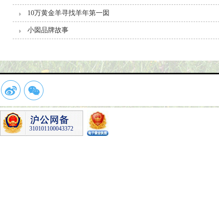
10万黄金羊寻找羊年第一囡
小囡品牌故事
310101100043372