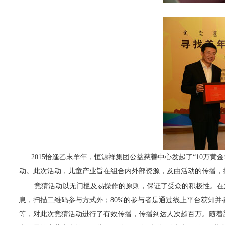
2015恰逢乙末羊年，恒源祥集团公益慈善中心发起了“10万黄金
动。此次活动，儿童产业旨在组合内外部资源，及由活动的传播，
竞猜活动以无门槛及易操作的原则，保证了受众的积极性。在
息，扫描二维码参与方式外；80%的参与者是通过线上平台获知
等，对此次竞猜活动进行了有效传播，传播到达人次趋百万。随着新