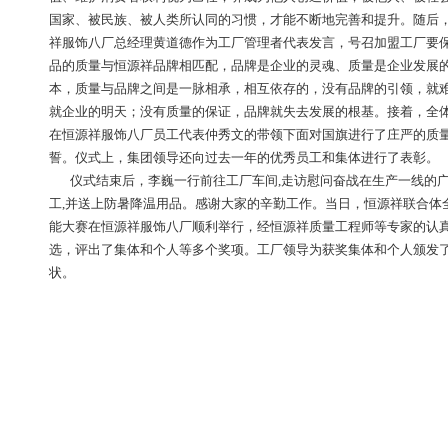
国家、被民族、被人类所认同的习惯，才能不断地完善和提升。随后
祥服饰八厂总经理黄道德作为工厂管理者代表发言，号召加盟工厂要
品的质量与恒源祥品牌相匹配，品牌是企业的灵魂、质量是企业发展
本，质量与品牌之间是一脉相承，相互依存的，没有品牌的引领，就
就企业的明天；没有质量的保证，品牌就失去发展的根基。接着，全
在恒源祥服饰八厂员工代表仲秀文的带领下面对国旗进行了庄严的质
誓。仪式上，集团领导还向过去一年的优秀员工和集体进行了表彰。
仪式结束后，李巍一行前往工厂车间,走访慰问奋战在生产一线的
工,并送上防暑降温用品。感谢大家的辛勤工作。当日，恒源祥联合体
能大赛在恒源祥服饰八厂顺利举行，经恒源祥质量工程师等专家的认
选，评出了集体和个人等多个奖项。工厂领导为获奖集体和个人颁发
状。