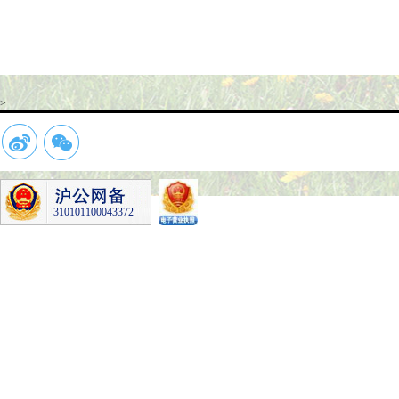
>
310101100043372