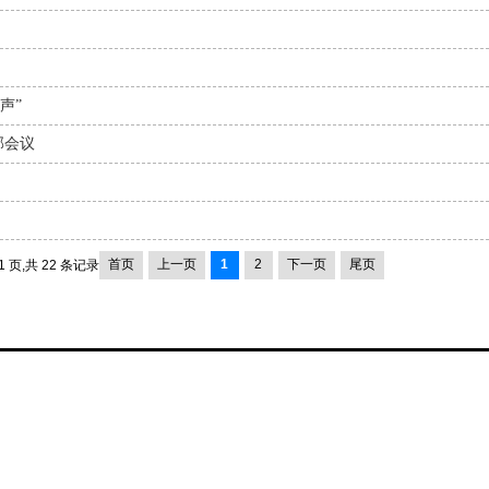
声”
部会议
首页
上一页
1
2
下一页
尾页
1 页,共 22 条记录