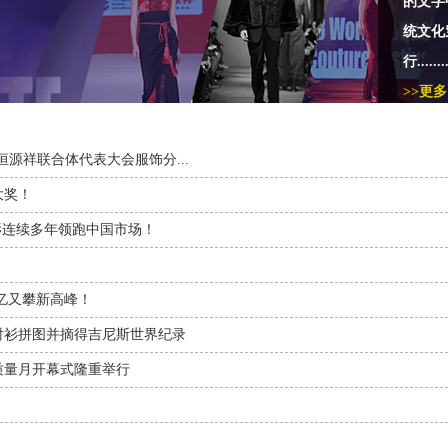
的文字
统文化
行........
>>更多
年恒源祥联合体代表大会服饰分...
大奖！
衫连续多年领跑中国市场！
6亿又攀新高峰！
衬衫拼图并摘得吉尼斯世界纪录
会质量月开幕式隆重举行