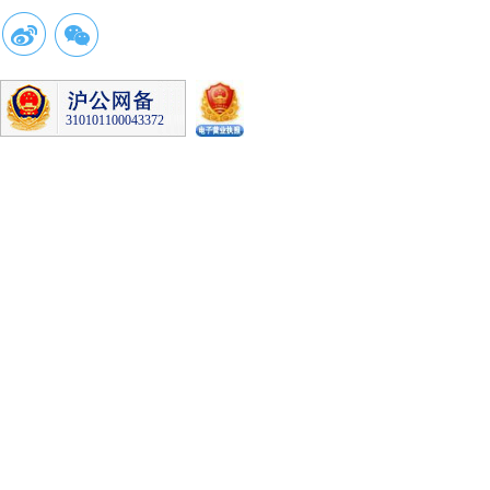
310101100043372