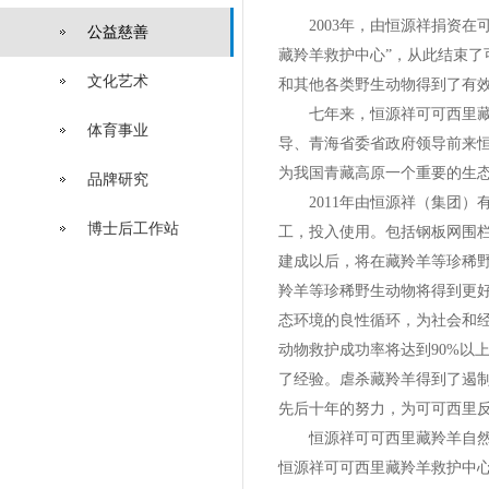
2003年，由恒源祥捐资在
公益慈善
藏羚羊救护中心”，从此结束
文化艺术
和其他各类野生动物得到了有
七年来，恒源祥可可西里藏羚
体育事业
导、青海省委省政府领导前来
为我国青藏高原一个重要的生
品牌研究
2011年由恒源祥（集团）
博士后工作站
工，投入使用。包括钢板网围栏3
建成以后，将在藏羚羊等珍稀
羚羊等珍稀野生动物将得到更
态环境的良性循环，为社会和
动物救护成功率将达到90%以
了经验。虐杀藏羚羊得到了遏
先后十年的努力，为可可西里
恒源祥可可西里藏羚羊自然救
恒源祥可可西里藏羚羊救护中