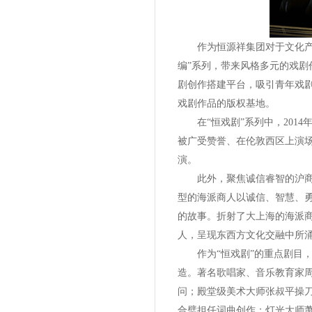
作为恒源祥集团对于文化产业发
编”系列，带来风格多元的戏剧
剧创作搭建平台，吸引青年戏
戏剧作品的版权基地。
在“恒戏剧”系列中，2014
被广受赞誉、在伦敦西区上演场
演。
此外，聚焦诚信睿智的沪商精英
型的海派商人以诚信、智慧、
的故事。折射了大上海的海派
人，呈现东西方文化交融中所
作为“恒戏剧”的重点剧目，
造。著名歌唱家、音乐教育家
问；殿堂级美术大师张叔平操
合璧担任词曲创作；灯光大师