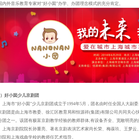
国内外音乐教育专家对“好小囡”办学、办团理念模式的充分肯定。
2）好小囡少儿京剧团
海市“好小囡”少儿京剧团成立于1994年5月，团名由时任全国人大副委
京剧团是由上海市教委、徐汇区教育局和恒源祥(集团)有限公司共同关心
分团之一。该团有极富京剧教学经验的教师群体;有设备齐全、宽敞明亮的
。上海京剧院院长孙重亮、著名京剧表演艺术家尚长荣、梅葆玖、王梦云
剧院和上海戏曲学校的教师任艺术指导。