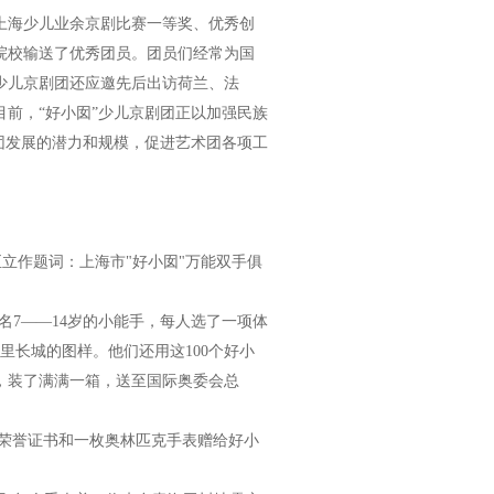
海少儿业余京剧比赛一等奖、优秀创
院校输送了优秀团员。团员们经常为国
少儿京剧团还应邀先后出访荷兰、法
前，“好小囡”少儿京剧团正以加强民族
团发展的潜力和规模，促进艺术团各项工
至立作题词：上海市"好小囡"万能双手俱
名7——14岁的小能手，每人选了一项体
里长城的图样。他们还用这100个好小
，装了满满一箱，送至国际奥委会总
的荣誉证书和一枚奥林匹克手表赠给好小