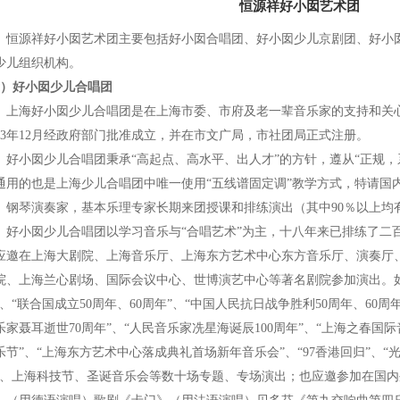
恒源祥好小囡艺术团
源祥好小囡艺术团主要包括好小囡合唱团、好小囡少儿京剧团、好小囡
少儿组织机构。
1）好小囡少儿合唱团
海好小囡少儿合唱团是在上海市委、市府及老一辈音乐家的支持和关心
993年12月经政府部门批准成立，并在市文广局，市社团局正式注册。
小囡少儿合唱团秉承“高起点、高水平、出人才”的方针，遵从“正规，
通用的也是上海少儿合唱团中唯一使用“五线谱固定调”教学方式，特请国
、钢琴演奏家，基本乐理专家长期来团授课和排练演出（其中90％以上均
小囡少儿合唱团以学习音乐与“合唱艺术”为主，十八年来已排练了二
应邀在上海大剧院、上海音乐厅、上海东方艺术中心东方音乐厅、演奏厅
院、上海兰心剧场、国际会议中心、世博演艺中心等著名剧院参加演出。如：
”、“联合国成立50周年、60周年”、“中国人民抗日战争胜利50周年、60周
乐家聂耳逝世70周年”、“人民音乐家冼星海诞辰100周年”、“上海之春国际
乐节”、“上海东方艺术中心落成典礼首场新年音乐会”、“97香港回归”、“
”、上海科技节、圣诞音乐会等数十场专题、专场演出；也应邀参加在国