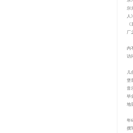
乐
尔
人
《
厂
好
内
访
好
儿
堡
音
毕
地
好
年
撰