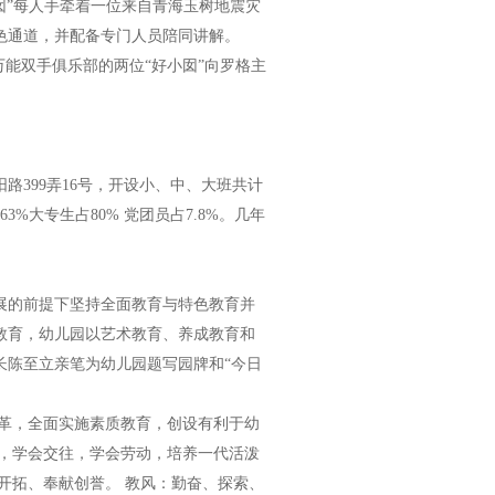
囡”每人手牵着一位来自青海玉树地震灾
色通道，并配备专门人员陪同讲解。
万能双手俱乐部的两位“好小囡”向罗格主
399弄16号，开设小、中、大班共计
大专生占80% 党团员占7.8%。几年
的前提下坚持全面教育与特色教育并
教育，幼儿园以艺术教育、养成教育和
长陈至立亲笔为幼儿园题写园牌和“今日
革，全面实施素质教育，创设有利于幼
活，学会交往，学会劳动，培养一代活泼
开拓、奉献创誉。 教风：勤奋、探索、