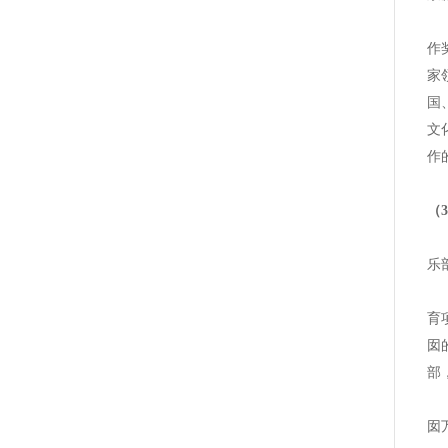
建
作
家
国
文
作
（
1
乐
1
育
囡
部
1
囡