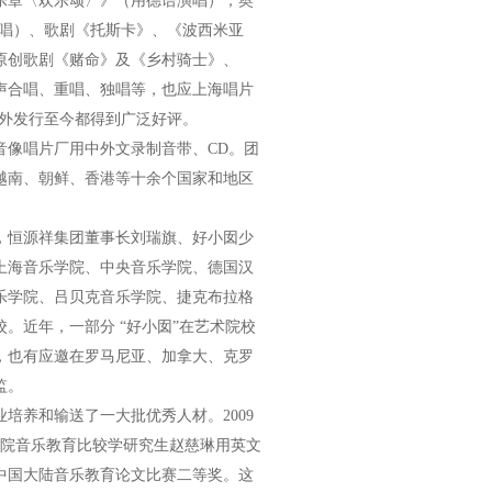
乐章〈欢乐颂〉》（用德语演唱）；奥
演唱）、歌剧《托斯卡》、《波西米亚
原创歌剧《赌命》及《乡村骑士》、
声合唱、重唱、独唱等，也应上海唱片
内外发行至今都得到广泛好评。
像唱片厂用中外文录制音带、CD。团
越南、朝鲜、香港等十余个国家和地区
恒源祥集团董事长刘瑞旗、好小囡少
上海音乐学院、中央音乐学院、德国汉
乐学院、吕贝克音乐学院、捷克布拉格
。近年，一部分 “好小囡”在艺术院校
，也有应邀在罗马尼亚、加拿大、克罗
监。
养和输送了一大批优秀人材。2009
学院音乐教育比较学研究生赵慈琳用英文
中国大陆音乐教育论文比赛二等奖。这