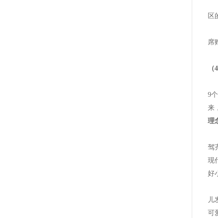
2
区
2
席
（
好
9
来
理
幼
驾
现
好
办
儿
可