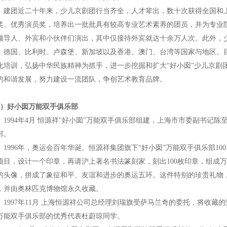
团近二十年来，少儿京剧团行当齐全，人才辈出，数十次获得全国和上
奖、优秀演员奖，培养出一批批具有较高专业艺术素养的团员，并为专业
领导人、外宾和小伙伴们演出，其中仅接待外宾就达十余万人次。此外，
、德国、比利时、卢森堡、新加坡以及香港、澳门、台湾等国家与地区。目
化培训，弘扬中华民族精神为抓手，进一步挖掘和扩大“好小囡”少儿京剧
的和谐发展，努力建设一流团队，争创艺术教育品牌。
3）好小囡万能双手俱乐部
994年4月 恒源祥"好小囡"万能双手俱乐部组建，上海市市委副书记陈
部。
996年，奥运会百年华诞。恒源祥集团旗下“好小囡”万能双手俱乐部100
项目，设计一个印章，再请沪上著名书法篆刻家，刻出100枚印章，组成万
的头像，拼成了象征和平、友谊和进步的奥运五环。这件特别的珍贵礼物
，并由奥林匹克博物馆永久收藏。
997年11月 上海恒源祥公司总经理刘瑞旗受萨马兰奇的委托，将收藏
万能双手俱乐部的优秀代表杜蔚琼同学。