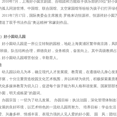
010年7月，上海好小囡京剧团、合唱团和万能双手俱乐部的10位“好小
的孤儿同游世博。中国馆、联合国馆、太空家园馆等纷纷为孩子们打开绿
011年7月17日，国际奥委会主席雅克·罗格来访恒源祥。恒源祥好小囡
赠送了双手书法作品“奥运精神”和篆刻作品。
4）好小囡幼儿园
小囡幼儿园是一所公立转制的园校，地处上海黄浦区繁华南京路，凤阳路
个班级。队伍结构合理，师德良好，业务精良，奋发向上。其中高级教师占63%
，好小囡幼儿园艰苦创业，辛勤育人。
念
儿园以幼儿为本，确立现代人才发展观、教育观，在遵循幼儿身心发展
齐驱，十分注重营造校园文化艺术氛围，并以科研为依托，积极探索素质
代化多媒体教育为切入口，促进每个孩子能力和人格和谐发展。国家部部
小囡，明天成栋梁”的题词。
园宗旨：一切为了幼儿发展。 办园目标：执法治园，深化管理体制改
发展的良好环境，以艺术特色的一流幼儿园而努力。 培养目标：学会生
爱、兴趣多样、情感丰富、表现力强的人见人爱的好小囡。 园 风：团结