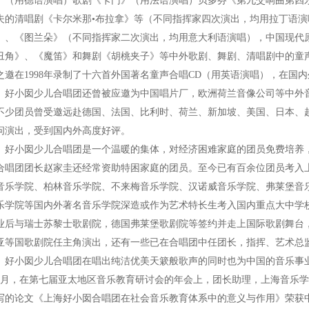
》（用德语演唱）歌剧《卡门》（用法语演唱）贝多芬《第九交响曲第四
夫的清唱剧《卡尔米那•布拉拿》等（不同指挥家四次演出，均用拉丁语
》、《图兰朵》（不同指挥家二次演出，均用意大利语演唱），中国现代
丑角》、《魔笛》和舞剧《胡桃夹子》等中外歌剧、舞剧、清唱剧中的童
之邀在1998年录制了十六首外国著名童声合唱CD（用英语演唱），在国
小囡少儿合唱团还曾被应邀为中国唱片厂，欧洲荷兰音像公司等中外音
不少团员曾受邀远赴德国、法国、比利时、荷兰、新加坡、美国、日本、
问演出，受到国内外高度好评。
小囡少儿合唱团是一个温暖的集体，对经济困难家庭的团员免费培养，
合唱团团长赵家圭还经常资助特困家庭的团员。至今已有百余位团员考入
音乐学院、柏林音乐学院、不来梅音乐学院、汉诺威音乐学院、弗莱堡音
乐学院等国内外著名音乐学院深造或作为艺术特长生考入国内重点大中学校
业后与瑞士苏黎士歌剧院，德国弗莱堡歌剧院等签约并走上国际歌剧舞台
亚等国歌剧院任主角演出，还有一些已在合唱团中任团长，指挥、艺术总
小囡少儿合唱团在唱出纯洁优美天簌般歌声的同时也为中国的音乐事业培
6月，在第七届亚太地区音乐教育研讨会的年会上，团长助理，上海音乐
写的论文《上海好小囡合唱团在社会音乐教育体系中的意义与作用》荣获