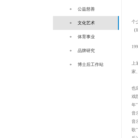
公益慈善
恒
个
文化艺术
（
体育事业
上
1
品牌研究
好
上
博士后工作站
家
好
也
戏
年
音
音
歌