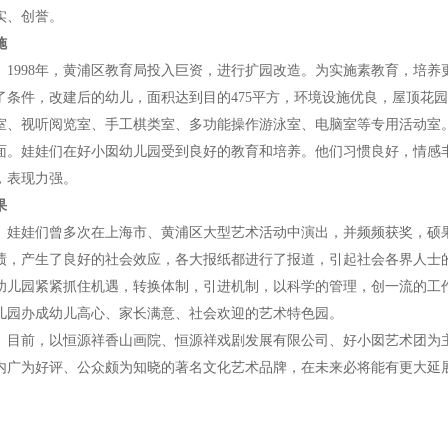
实、创誉。
施
998年，黄浦区教育局投入巨资，进行扩园改造。为实施素教育，培养
了条件，改建后的幼儿，面积达到目的475平方，环境设施优良，屋顶花
室、视听阅览室、手工棋类室、多功能操作游泳室、电脑室等专用活动室
面。娃娃们在好小囡幼儿园受到良好的教育和培养。他们习惯良好，情感
，表现力强。
果
娃们曾多次在上海市、黄浦区大型艺术活动中演出，并频频获奖，硕果
绩，产生了良好的社会效应，各大报纸都进行了报道，引起社会各界人士
幼儿园紧紧抓住机遇，转换体制，引进机制，以科学的管理，创一流的工
儿园办成幼儿高心、家长满意、社会欢迎的艺术特色园。
前，以恒源祥香山画院、恒源祥戏剧发展有限公司、好小囡艺术团为主
内广为好评、公众颇为知晓的著名文化艺术品牌，在未来必将能有更大延