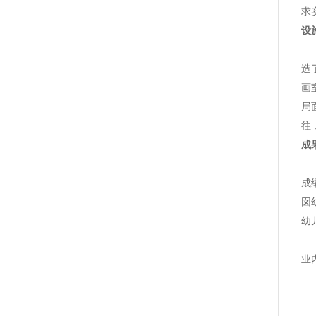
求
设
1
造
画
局
往
成
娃
成
囡
幼
目
业