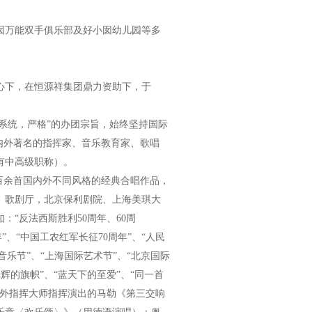
万能双手俱乐部及好小囡幼儿园等多
下，在恒源祥集团鼎力资助下，于
系统，严格”的办团宗旨，始终坚持国际
内外著名的指挥家、音乐教育家、歌唱
有中高级职称）。
百余首国内外不同风格的经典合唱作品，
、歌剧厅，北京保利剧院、上海美琪大
“反法西斯胜利50周年、60周
年”、“中国工农红军长征70周年”、“人民
音乐节”、“上海国际艺术节”、“北京国际
光辉的旗帜”、“蓝天下的至爱”、“同一首
内外指挥大师指挥演出的马勒《第三交响