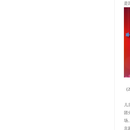
是
（
上
儿
团
场
京