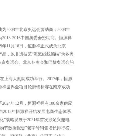
为2008年北京奥运会赞助商；2008年
2013-2016中国奥委会赞助商。恒源祥
年11月18日，恒源祥正式成为北京
产品，以非遗技艺“海派绒线编结”为冬奥
东京奥运会、北京冬奥会和巴黎奥运会的
在上海大剧院成功举行。2017年，恒源
源祥世界全项目轮滑锦标赛在南京成功
4年12月，恒源祥拥有100余家供应
自2012年恒源祥开始发展电商生态体系
”战略发展于2021年首次涉足兴趣电
好物节数据报告”老字号销售增长排行榜。