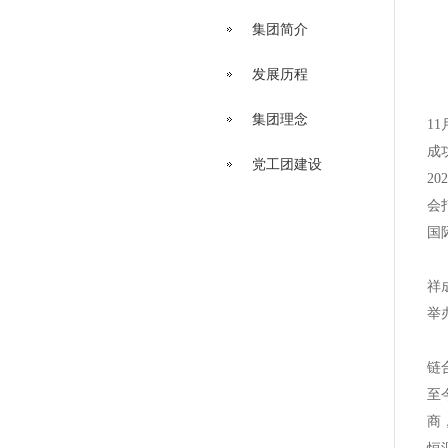
集团简介
发展历程
恒
集团理念
1
成
党工团建设
2
会
国
2
祥
举
恒
链
至
商