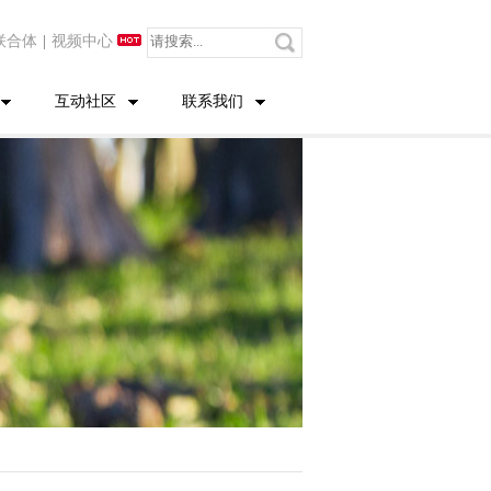
联合体
|
视频中心
互动社区
联系我们