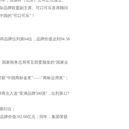
10年，恒源祥（北京）公司正式成立。
际品牌联盟副主席、可口可乐首席顾问
中国的“可口可乐”！
；
品牌位列第64位，品牌价值达到94.58
、国家税务总局等五部委颁发的“国家企
荣获“中国商标金奖”——“商标运用奖”；
次入选“亚洲品牌500强”，位列第127
第82位；
品牌价值182.68亿元；同年，集团荣获