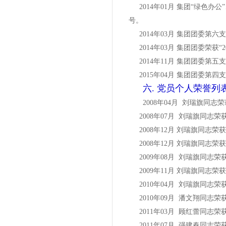
2014年01月 集团“绿色
号。
2014年03月 集团团委第
2014年03月 集团团委荣获
2014年11月 集团团委第
2015年04月 集团团委第
六. 党员个人荣誉列
2008年04月 刘瑞旗同志荣
2008年07月 刘瑞旗同志
2008年12月 刘瑞旗同志
2008年12月 刘瑞旗同志
2009年08月 刘瑞旗同志荣
2009年11月 刘瑞旗同志
2010年04月 刘瑞旗同志
2010年09月 潘文翔同志
2011年03月 顾红蕾同志
2011年07月 强建春同