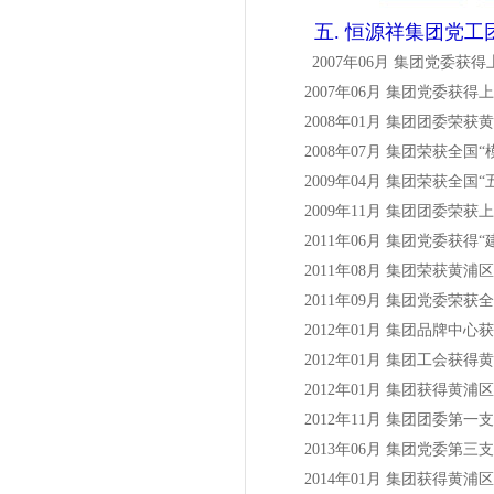
五. 恒源祥集团党工
2007年06月 集团党委获得
2007年06月 集团党委获
2008年01月 集团团委荣
2008年07月 集团荣获全
2009年04月 集团荣获全国
2009年11月 集团团委荣
2011年06月 集团党委获
2011年08月 集团荣获黄
2011年09月 集团党委荣
2012年01月 集团品牌
2012年01月 集团工会
2012年01月 集团获得黄
2012年11月 集团团委第
2013年06月 集团党委第
2014年01月 集团获得黄