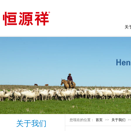
关
您现在的位置：
首页
>>
关于我们
>
关于我们