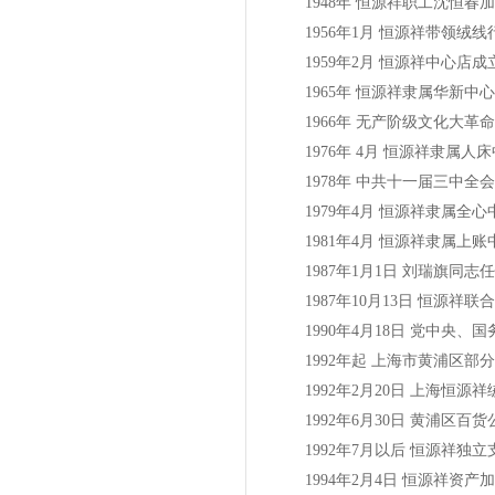
1948年 恒源祥职工沈恒
1956年1月 恒源祥带领
1959年2月 恒源祥中心
1965年 恒源祥隶属华新
1966年 无产阶级文化大
1976年 4月 恒源祥隶
1978年 中共十一届三中
1979年4月 恒源祥隶属
1981年4月 恒源祥隶属
1987年1月1日 刘瑞旗同
1987年10月13日 恒源
1990年4月18日 党中央
1992年起 上海市黄浦区
1992年2月20日 上海恒源
1992年6月30日 黄浦区
1992年7月以后 恒源祥
1994年2月4日 恒源祥资