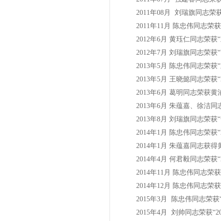
2011年08月 刘瑞旗同志
2011年11月 陈忠伟同志
2012年6月 黄珏仁同志
2012年7月 刘瑞旗同志荣获
2013年5月 陈忠伟同志
2013年5月 王晓懿同志荣获
2013年6月 葛明同志荣获
2013年6月 朱蕴嘉、徐洁
2013年8月 刘瑞旗同志荣
2014年1月 陈忠伟同志荣获
2014年1月 朱蕴嘉同志
2014年4月 何君毅同志荣获
2014年11月 陈忠伟同志荣
2014年12月 陈忠伟同志荣
2015年3月 陈忠伟同志荣
2015年4月 刘帅同志荣获“