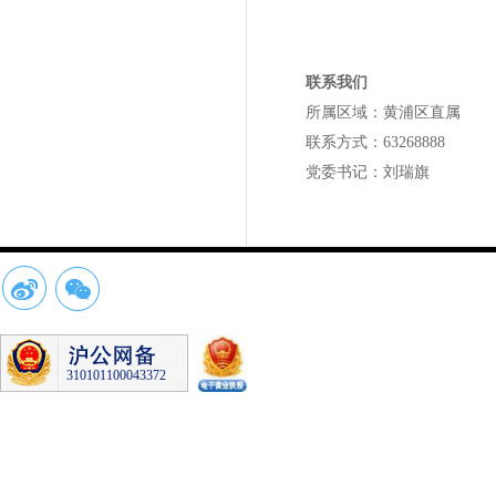
联系我们
所属区域：黄浦区直属
联系方式：63268888
党委书记：刘瑞旗
310101100043372