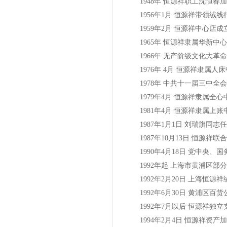
1948年 恒源祥职工沈恒
1956年1月 恒源祥带领
1959年2月 恒源祥中心
1965年 恒源祥隶属华新
1966年 无产阶级文化大
1976年 4月 恒源祥隶
1978年 中共十一届三中
1979年4月 恒源祥隶属
1981年4月 恒源祥隶属
1987年1月1日 刘瑞旗同
1987年10月13日 恒源
1990年4月18日 党中央
1992年起 上海市黄浦区
1992年2月20日 上海恒源
1992年6月30日 黄浦区
1992年7月以后 恒源祥
1994年2月4日 恒源祥资