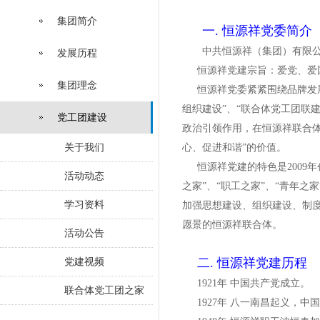
集团简介
一. 恒源祥党委简介
中共恒源祥（集团）有限公司委
发展历程
恒源祥党建宗旨：爱党、爱
集团理念
恒源祥党委紧紧围绕品牌发展
组织建设”、“联合体党工团联
党工团建设
政治引领作用，在恒源祥联合
关于我们
心、促进和谐”的价值。
恒源祥党建的特色是200
活动动态
之家”、“职工之家”、“青年
学习资料
加强思想建设、组织建设、制
愿景的恒源祥联合体。
活动公告
二.
恒源祥党建历程
党建视频
1921年 中国共产党成立。
联合体党工团之家
1927年 八一南昌起义，