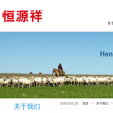
关
您现在的位置：
首页
>>
关于我们
>
关于我们