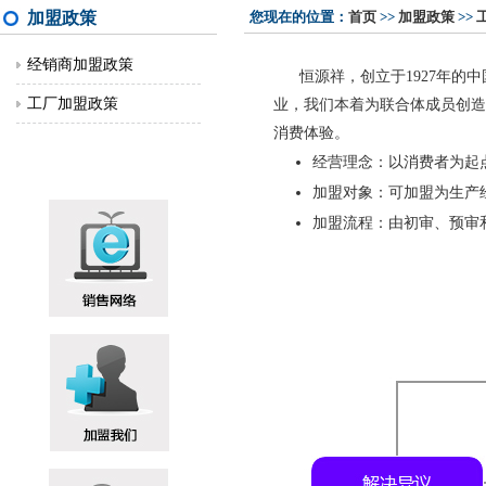
加盟政策
您现在的位置：
首页
>>
加盟政策
>>
经销商加盟政策
恒源祥，创立于1927年的中
工厂加盟政策
业，我们本着为联合体成员创造
消费体验。
经营理念：以消费者为起
加盟对象：可加盟为生产
加盟流程：由初审、预审