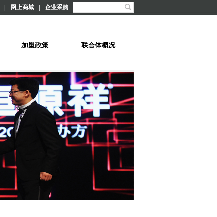
|
网上商城
|
企业采购
加盟政策
联合体概况