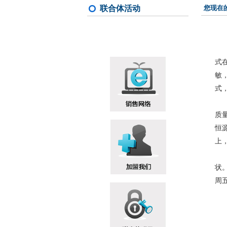
联合体活动
您现在
2
式
敏
式
在
质
恒
上
当
状
周五