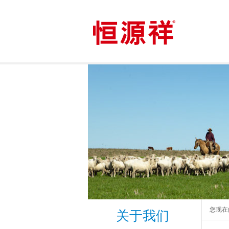
您现在
关于我们