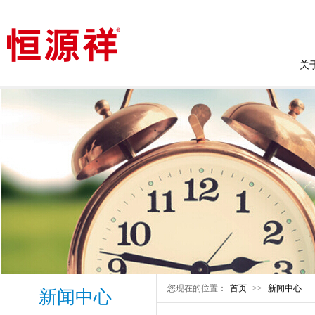
关
您现在的位置：
首页
>>
新闻中心
新闻中心