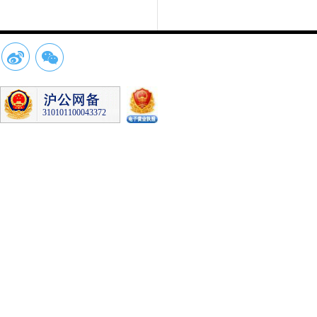
310101100043372