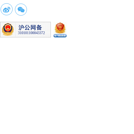
310101100043372