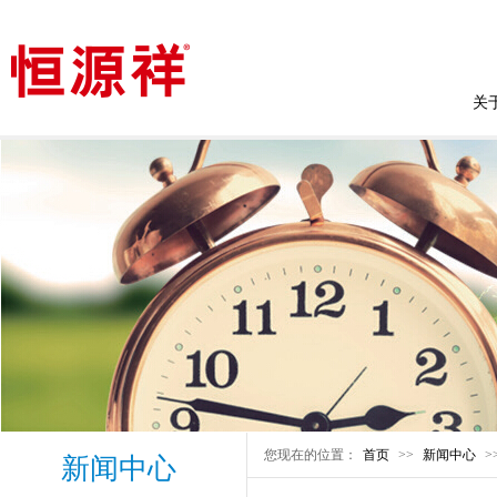
关
您现在的位置：
首页
>>
新闻中心
>
新闻中心