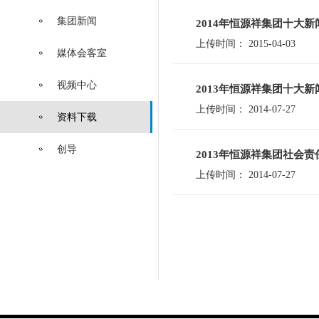
集团新闻
2014年恒源祥集团十大新
上传时间： 2015-04-03
媒体会客室
视频中心
2013年恒源祥集团十大新
上传时间： 2014-07-27
资料下载
创导
2013年恒源祥集团社会责
上传时间： 2014-07-27