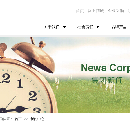
首页
|
网上商城
|
企业采购
|
关于我们
社会责任
品牌产品
的位置：
首页
>>
新闻中心