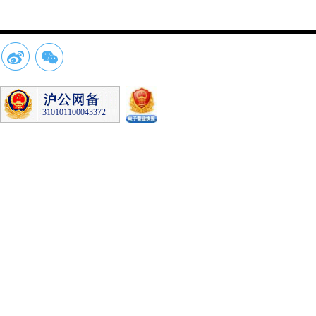
310101100043372