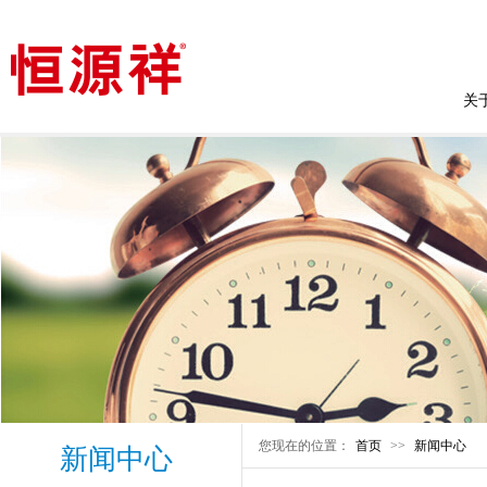
关
您现在的位置：
首页
>>
新闻中心
新闻中心