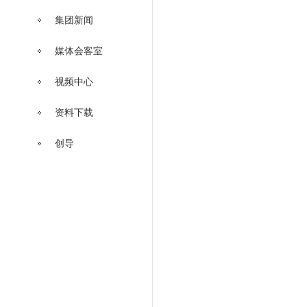
集团新闻
媒体会客室
视频中心
资料下载
创导