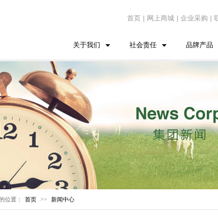
首页
|
网上商城
|
企业采购
|
关于我们
社会责任
品牌产品
的位置：
首页
>>
新闻中心