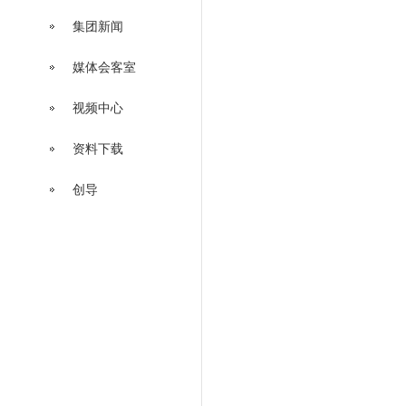
集团新闻
媒体会客室
视频中心
资料下载
创导