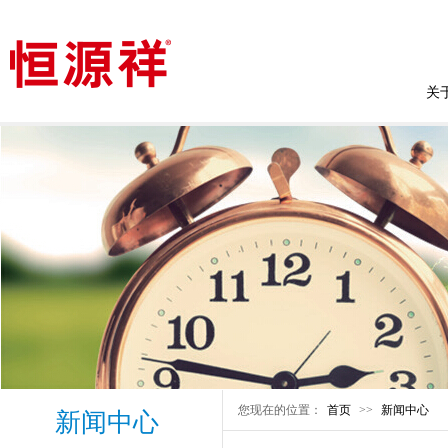
关
您现在的位置：
首页
>>
新闻中心
新闻中心