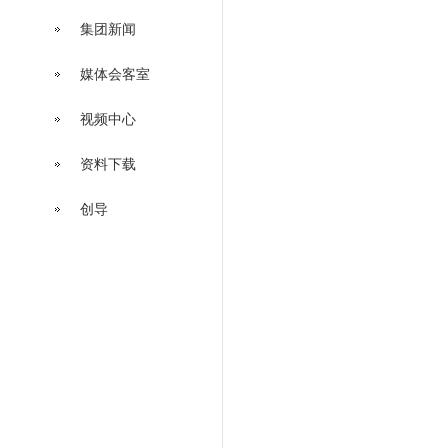
集团新闻
媒体会客室
视频中心
资料下载
创导