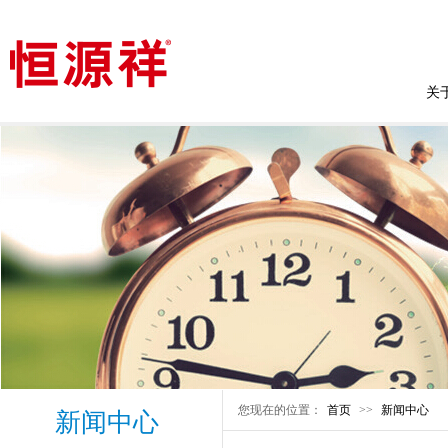
关
您现在的位置：
首页
>>
新闻中心
新闻中心