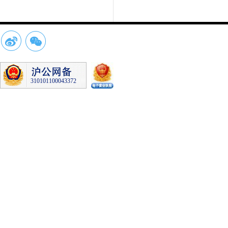
310101100043372