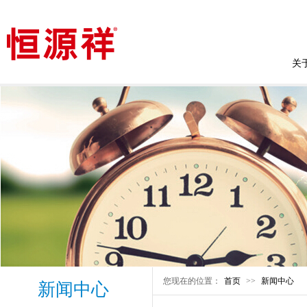
关
您现在的位置：
首页
>>
新闻中心
新闻中心