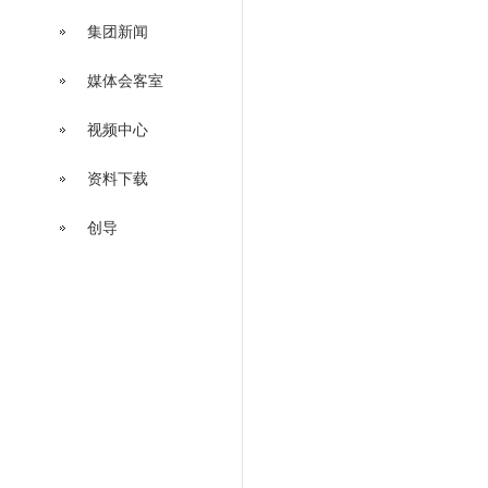
集团新闻
媒体会客室
视频中心
资料下载
创导