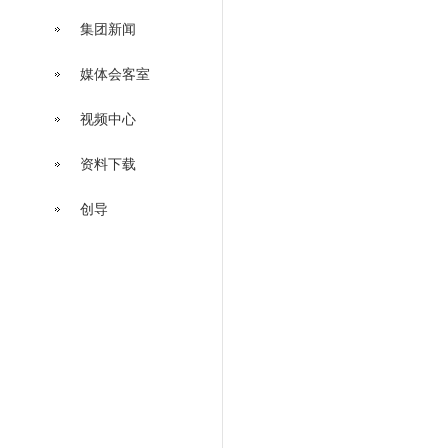
集团新闻
媒体会客室
视频中心
资料下载
创导