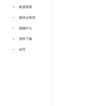
集团新闻
媒体会客室
视频中心
资料下载
创导