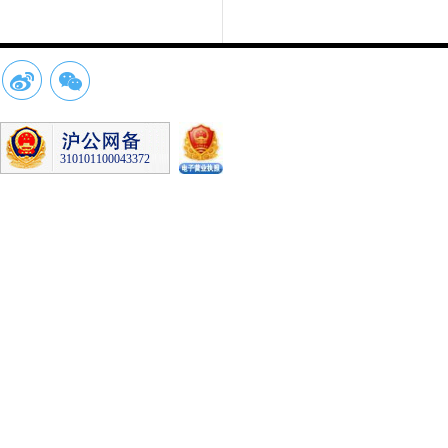
310101100043372