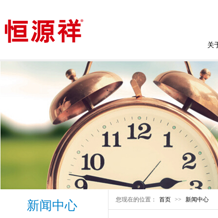
关
您现在的位置：
首页
>>
新闻中心
新闻中心