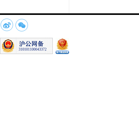
310101100043372