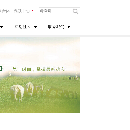
联合体
|
视频中心
互动社区
联系我们