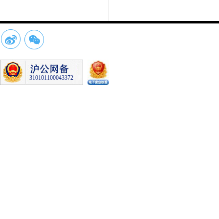
310101100043372