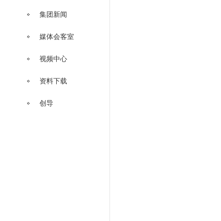
集团新闻
媒体会客室
视频中心
资料下载
创导