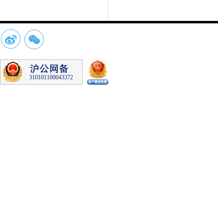
310101100043372