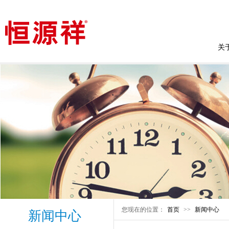
关
您现在的位置：
首页
>>
新闻中心
新闻中心