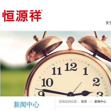
关
您现在的位置：
首页
>>
新闻中心
新闻中心