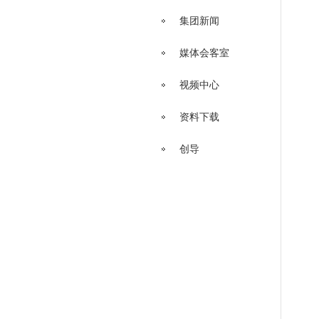
集团新闻
媒体会客室
视频中心
资料下载
创导