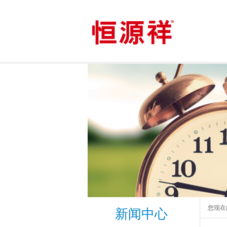
您现在
新闻中心