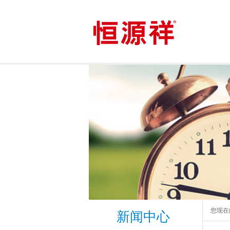
您现在
新闻中心