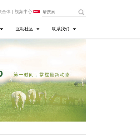
联合体
|
视频中心
互动社区
联系我们