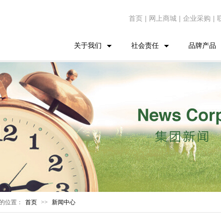
首页
|
网上商城
|
企业采购
|
关于我们
社会责任
品牌产品
的位置：
首页
>>
新闻中心