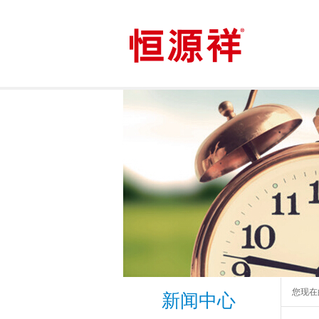
您现在
新闻中心