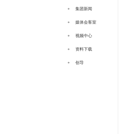
集团新闻
媒体会客室
视频中心
资料下载
创导