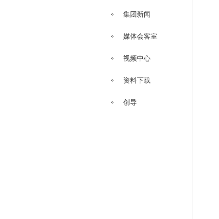
集团新闻
媒体会客室
视频中心
资料下载
创导