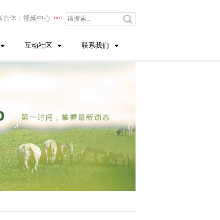
联合体
|
视频中心
互动社区
联系我们