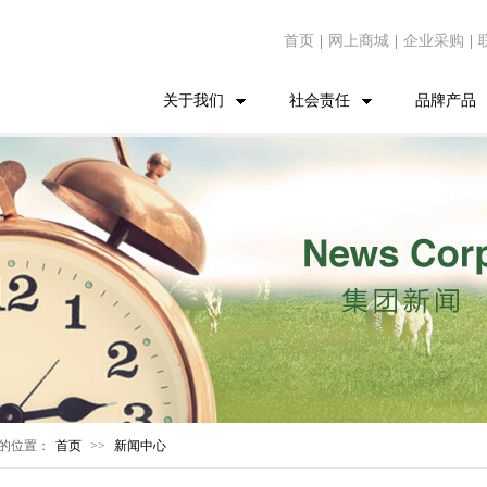
首页
|
网上商城
|
企业采购
|
关于我们
社会责任
品牌产品
的位置：
首页
>>
新闻中心