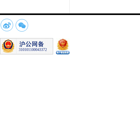
310101100043372