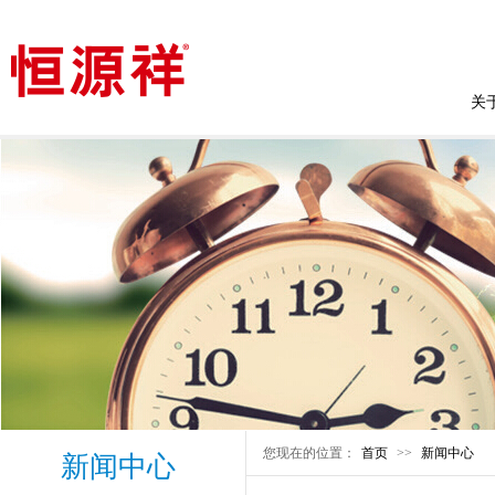
关
您现在的位置：
首页
>>
新闻中心
新闻中心