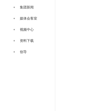
集团新闻
媒体会客室
视频中心
资料下载
创导