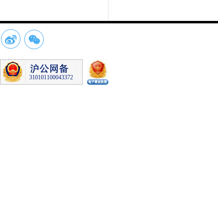
310101100043372