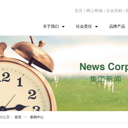
首页
|
网上商城
|
企业采购
|
关于我们
社会责任
品牌产品
的位置：
首页
>>
新闻中心