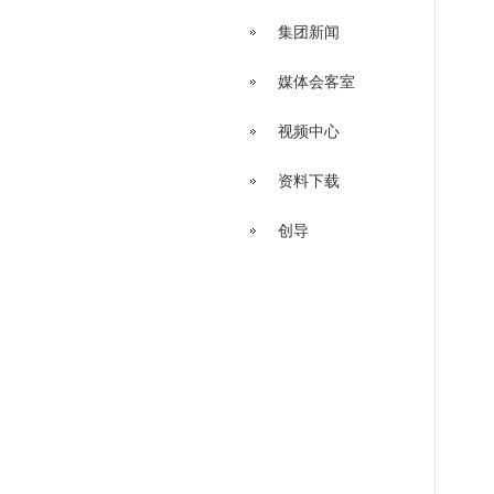
集团新闻
媒体会客室
视频中心
资料下载
创导