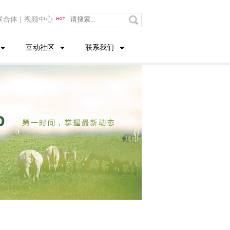
联合体
|
视频中心
互动社区
联系我们