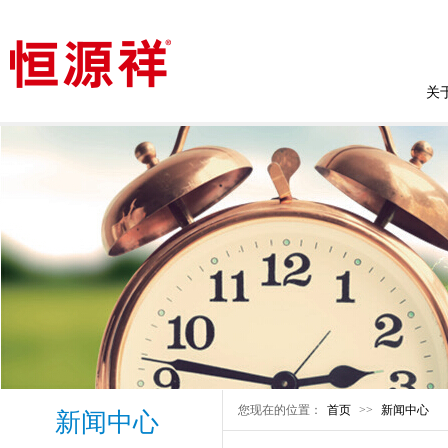
关
您现在的位置：
首页
>>
新闻中心
新闻中心