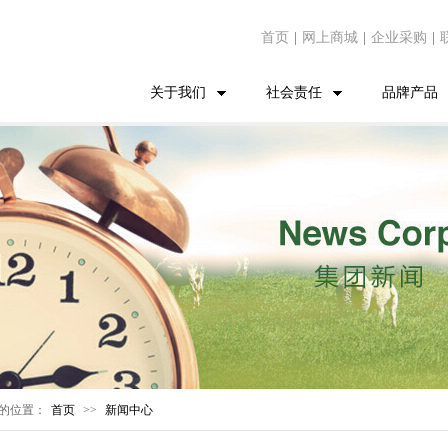
首页
|
网上商城
|
企业采购
|
关于我们
社会责任
品牌产品
的位置：
首页
>>
新闻中心