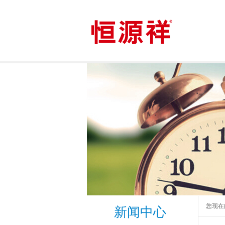
您现在
新闻中心