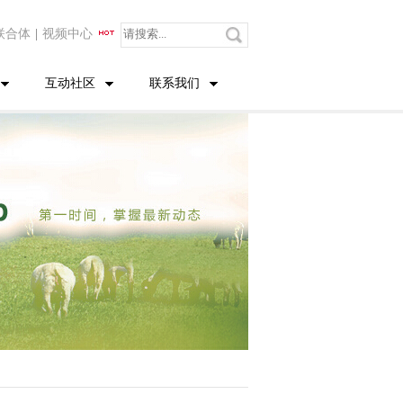
联合体
|
视频中心
互动社区
联系我们